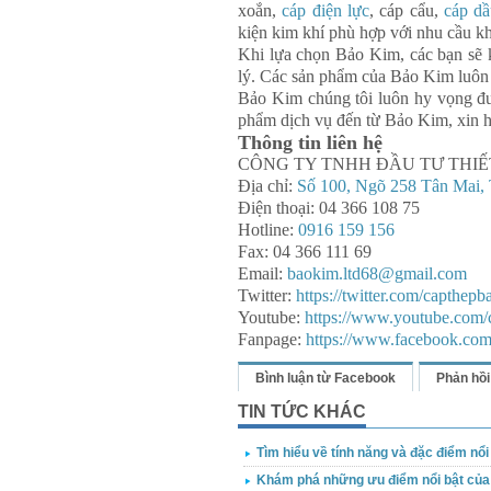
xoắn,
cáp điện lực
, cáp cẩu,
cáp dầ
kiện kim khí phù hợp với nhu cầu k
Khi lựa chọn Bảo Kim, các bạn sẽ k
lý. Các sản phẩm của Bảo Kim luôn 
Bảo Kim chúng tôi luôn hy vọng được
phẩm dịch vụ đến từ Bảo Kim, xin h
T
hông tin liên hệ
CÔNG TY TNHH ĐẦU TƯ THIẾ
Địa chỉ:
Số 100, Ngõ 258 Tân Mai, 
Điện thoại: 04 366 108 75
Hotline:
0916 159 156
Fax: 04 366 111 69
Email:
baokim.ltd68@gmail.com
Twitter:
https://twitter.com/capthep
Youtube:
https://www.youtube.c
Fanpage:
https://www.facebook.co
Bình luận từ Facebook
Phản hồi
TIN TỨC KHÁC
Tìm hiểu về tính năng và đặc điểm nổi
Khám phá những ưu điểm nổi bật của