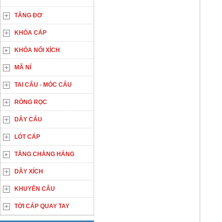
TĂNG ĐƠ
KHÓA CÁP
KHÓA NỐI XÍCH
MÃ NÍ
TAI CẨU - MÓC CẨU
RÒNG RỌC
DÂY CẨU
LÓT CÁP
TĂNG CHẰNG HÀNG
DÂY XÍCH
KHUYÊN CẨU
TỜI CÁP QUAY TAY