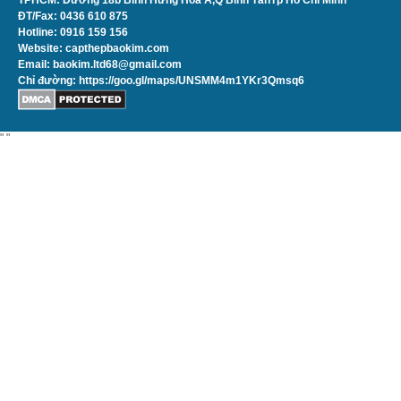
TPHCM: Đường 18b Bình Hưng Hòa A,Q Bình TânTp Hồ Chí Minh
ĐT/Fax: 0436 610 875
Hotline: 0916 159 156
Website: capthepbaokim.com
Email: baokim.ltd68@gmail.com
Chỉ đường:
https://goo.gl/maps/UNSMM4m1YKr3Qmsq6
"
"