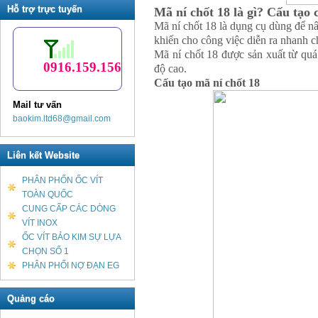
Hỗ trợ trực tuyến
Mã ní chốt 18 là gì? Cấu tạo 
Mã ní chốt 18 là dụng cụ dùng để nâ
khiến cho công việc diễn ra nhanh 
Mã ní chốt 18 được sản xuất từ quá 
0916.159.156
độ cao.
Cấu tạo mã ní chốt 18
Mail tư vấn
baokim.ltd68@gmail.com
Liên kết Website
PHÂN PHỐN ỐC VÍT
TOÀN QUỐC
CUNG CẤP CÁC DÒNG
VÍT INOX
ỐC VÍT BẢO KIM SỰ LỰA
CHỌN SỐ 1
PHÂN PHỐI NỢ ĐẠN EG
Quảng cáo