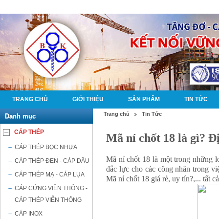
TRANG CHỦ
GIỚI THIỆU
SẢN PHẨM
TIN TỨC
Trang chủ
Tin Tức
Danh mục
CÁP THÉP
Mã ní chốt 18 là gì? Đị
CÁP THÉP BỌC NHỰA
Mã ní chốt 18 là một trong những 
CÁP THÉP ĐEN - CÁP DẦU
đắc lực cho các công nhân trong vi
CÁP THÉP MẠ - CÁP LỤA
Mã ní chốt 18 giá rẻ, uy tín?,... tất 
CÁP CỨNG VIỄN THÔNG -
CÁP THÉP VIỄN THÔNG
CÁP INOX