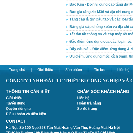
Bảo Kim - Đơn vị cung cấp tăng đơ M42
Báo giá tăng đơ M36 và địa chỉ cung 
Tăng cáp là gì? Cấu tạo và các loại t
Bảng giá cáp chỗng xoắn và địa chỉ cu
Tất tần tật thông tin về cáp thép lõi th
Đặc điểm ứng dụng của các loại móc c
Dây cẩu vải - Đặc điểm, ứng dụng & đ
Ưu điểm, ứng dụng móc xích 6mm, 8
Trang chủ
Giới thiệu
Sản phẩm
Tin tức
Liên hệ
CÔNG TY TNHH ĐẦU TƯ THIẾT BỊ CÔNG NGHIỆP VÀ
THÔNG TIN CẦN BIẾT
CHĂM SÓC KHÁCH HÀNG
Giới thiệu
Liên hệ
Tuyển dụng
Hoàn trả hàng
Quyền riêng tư
Sơ đồ trang
Điều khoản và điều kiện
CONTACT
Hà Nội:
Số 100 Ngõ 258 Tân Mai, Hoàng Văn Thụ, Hoàng Mai, Hà Nội