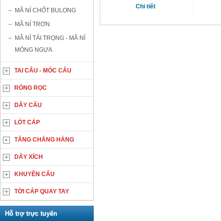
Chi tiết
MÃ NÍ CHỐT BULONG
MÃ NÍ TRƠN
MÃ NÍ TẢI TRỌNG - MÃ NÍ
MÓNG NGỰA
TAI CẨU - MÓC CẨU
RÒNG RỌC
DÂY CẨU
LÓT CÁP
TĂNG CHẰNG HÀNG
DÂY XÍCH
KHUYÊN CẨU
TỜI CÁP QUAY TAY
Hỗ trợ trực tuyến