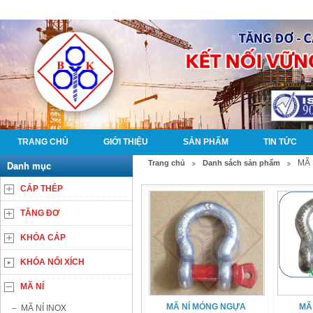
TRANG CHỦ
GIỚI THIỆU
SẢN PHẨM
TIN TỨC
MÃ 
Trang chủ
Danh sách sản phẩm
Danh mục
CÁP THÉP
TĂNG ĐƠ
KHÓA CÁP
KHÓA NỐI XÍCH
MÃ NÍ
MÃ NÍ MÓNG NGỰA
MÃ
MÃ NÍ INOX