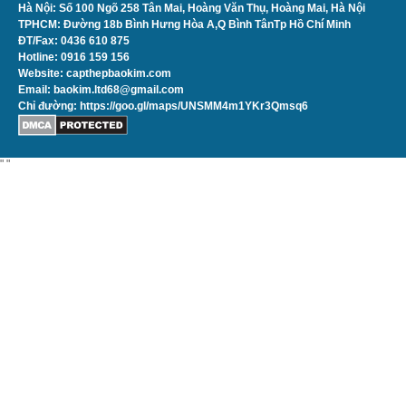
Hà Nội:
Số 100 Ngõ 258 Tân Mai, Hoàng Văn Thụ, Hoàng Mai, Hà Nội
TPHCM: Đường 18b Bình Hưng Hòa A,Q Bình TânTp Hồ Chí Minh
ĐT/Fax: 0436 610 875
Hotline: 0916 159 156
Website: capthepbaokim.com
Email: baokim.ltd68@gmail.com
Chỉ đường:
https://goo.gl/maps/UNSMM4m1YKr3Qmsq6
"
"