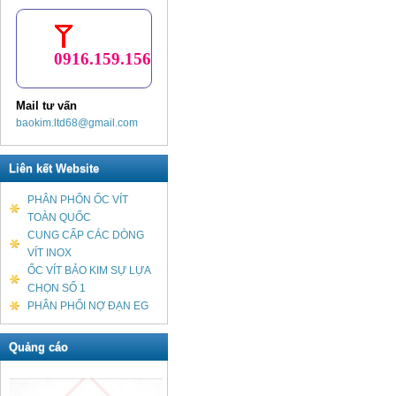
0916.159.156
Mail tư vấn
baokim.ltd68@gmail.com
Liên kết Website
PHÂN PHỐN ỐC VÍT
TOÀN QUỐC
CUNG CẤP CÁC DÒNG
VÍT INOX
ỐC VÍT BẢO KIM SỰ LỰA
CHỌN SỐ 1
PHÂN PHỐI NỢ ĐẠN EG
Quảng cáo