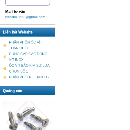
Mail tư vấn
baokim.ltd68@gmail.com
Liên kết Website
PHÂN PHỐN ỐC VÍT
TOÀN QUỐC
CUNG CẤP CÁC DÒNG
VÍT INOX
ỐC VÍT BẢO KIM SỰ LỰA
CHỌN SỐ 1
PHÂN PHỐI NỢ ĐẠN EG
Quảng cáo