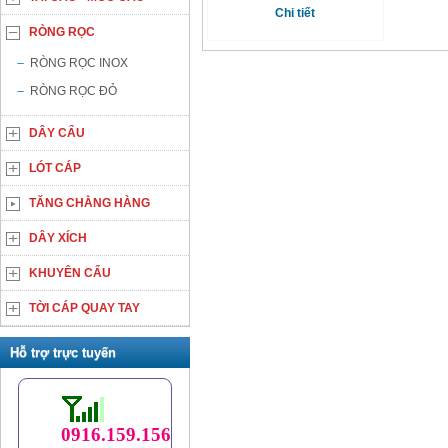
Chi tiết
RÒNG RỌC
RÒNG RỌC INOX
RÒNG RỌC ĐỎ
DÂY CẨU
LÓT CÁP
TĂNG CHẰNG HÀNG
DÂY XÍCH
KHUYÊN CẨU
TỜI CÁP QUAY TAY
Hỗ trợ trực tuyến
0916.159.156