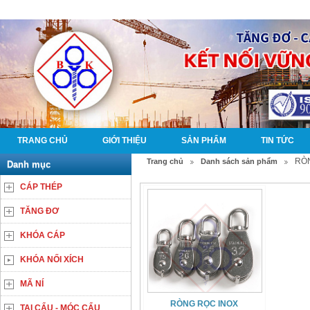
TRANG CHỦ
GIỚI THIỆU
SẢN PHẨM
TIN TỨC
RÒ
Trang chủ
Danh sách sản phẩm
Danh mục
CÁP THÉP
TĂNG ĐƠ
KHÓA CÁP
KHÓA NỐI XÍCH
MÃ NÍ
RÒNG RỌC INOX
TAI CẨU - MÓC CẨU