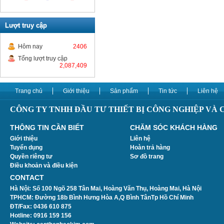
Lượt truy cập
Hôm nay
2406
Tổng lượt truy cập
2,087,409
Trang chủ
Giới thiệu
Sản phẩm
Tin tức
Liên hệ
CÔNG TY TNHH ĐẦU TƯ THIẾT BỊ CÔNG NGHIỆP VÀ
THÔNG TIN CẦN BIẾT
CHĂM SÓC KHÁCH HÀNG
Giới thiệu
Liên hệ
Tuyển dụng
Hoàn trả hàng
Quyền riêng tư
Sơ đồ trang
Điều khoản và điều kiện
CONTACT
Hà Nội:
Số 100 Ngõ 258 Tân Mai, Hoàng Văn Thụ, Hoàng Mai, Hà Nội
TPHCM: Đường 18b Bình Hưng Hòa A,Q Bình TânTp Hồ Chí Minh
ĐT/Fax: 0436 610 875
Hotline: 0916 159 156