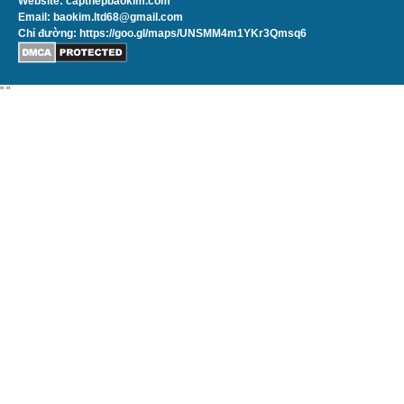
Website: capthepbaokim.com
Email: baokim.ltd68@gmail.com
Chỉ đường:
https://goo.gl/maps/UNSMM4m1YKr3Qmsq6
"
"