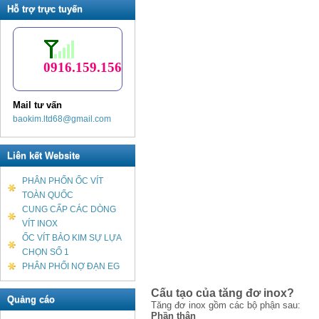
Hỗ trợ trực tuyến
0916.159.156
Mail tư vấn
baokim.ltd68@gmail.com
Liên kết Website
PHÂN PHỐN ỐC VÍT
TOÀN QUỐC
CUNG CẤP CÁC DÒNG
VÍT INOX
ỐC VÍT BẢO KIM SỰ LỰA
CHỌN SỐ 1
PHÂN PHỐI NỢ ĐẠN EG
Cấu tạo của tăng đơ inox?
Quảng cáo
Tăng đơ inox gồm các bộ phận sau:
Phần thân