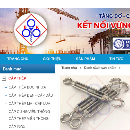
TRANG CHỦ
GIỚI THIỆU
SẢN PHẨM
TIN TỨC
Trang chủ
Danh sách sản phẩm
Danh mục
CÁP THÉP
CÁP THÉP BỌC NHỰA
CÁP THÉP ĐEN - CÁP DẦU
CÁP THÉP MẠ - CÁP LỤA
CÁP CỨNG VIỄN THÔNG -
CÁP THÉP VIỄN THÔNG
CÁP INOX