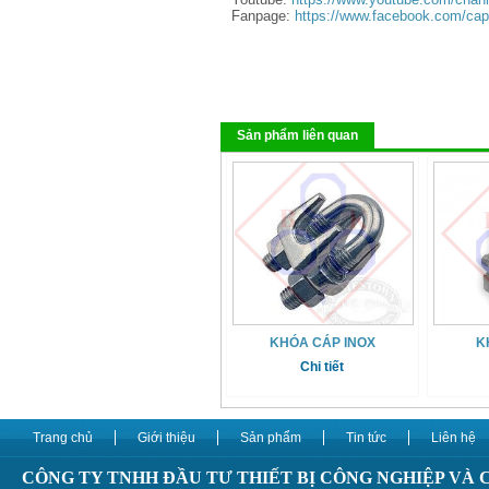
Fanpage:
https://www.facebook.com/ca
Sản phẩm liên quan
KHÓA CÁP INOX
K
Chi tiết
Trang chủ
Giới thiệu
Sản phẩm
Tin tức
Liên hệ
CÔNG TY TNHH ĐẦU TƯ THIẾT BỊ CÔNG NGHIỆP VÀ