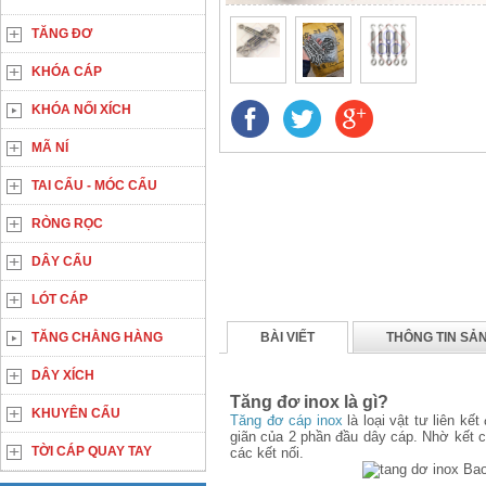
TĂNG ĐƠ
KHÓA CÁP
KHÓA NỐI XÍCH
MÃ NÍ
TAI CẨU - MÓC CẨU
RÒNG RỌC
DÂY CẨU
LÓT CÁP
TĂNG CHẰNG HÀNG
BÀI VIẾT
THÔNG TIN SẢ
DÂY XÍCH
Tăng đơ inox là gì?
KHUYÊN CẨU
Tăng đơ cáp inox
là loại vật tư liên k
giãn của 2 phần đầu dây cáp. Nhờ kết c
TỜI CÁP QUAY TAY
các kết nối.