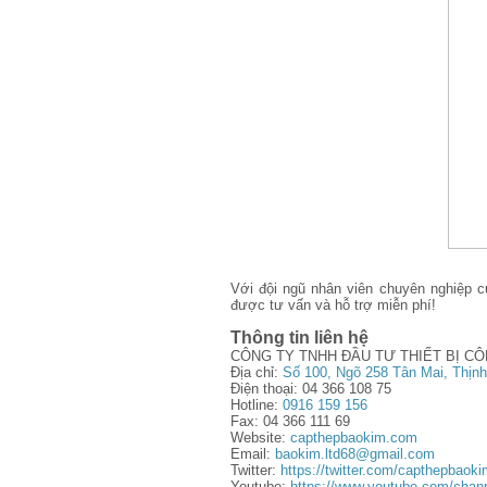
Với đội ngũ nhân viên chuyên nghiệp c
được tư vấn và hỗ trợ miễn phí!
Thông tin liên hệ
CÔNG TY TNHH ĐẦU TƯ THIẾT BỊ C
Địa chỉ:
Số 100, Ngõ 258 Tân Mai, Thịnh
Điện thoại: 04 366 108 75
Hotline:
0916 159 156
Fax: 04 366 111 69
Website:
capthepbaokim.com
Email:
baokim.ltd68@gmail.com
Twitter:
https://twitter.com/capthepbaok
Youtube:
https://www.youtube.com/ch