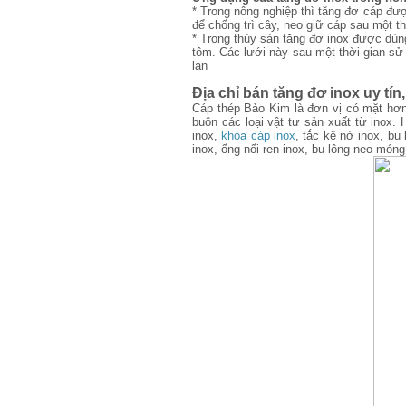
* Trong nông nghiệp thì tăng đơ cáp đ
để chống trì cây, neo giữ cáp sau một t
* Trong thủy sản tăng đơ inox được dùng
tôm. Các lưới này sau một thời gian sử 
lan
Địa chỉ bán tăng đơ inox uy tín,
Cáp thép Bảo Kim là đơn vị có mặt hơn
buôn các loại vật tư sản xuất từ inox. 
inox,
khóa cáp inox
, tắc kê nở inox, bu
inox, ống nối ren inox, bu lông neo móng, 