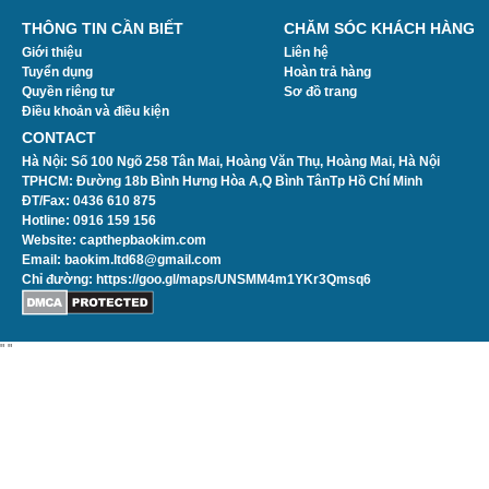
THÔNG TIN CẦN BIẾT
CHĂM SÓC KHÁCH HÀNG
Giới thiệu
Liên hệ
Tuyển dụng
Hoàn trả hàng
Quyền riêng tư
Sơ đồ trang
Điều khoản và điều kiện
CONTACT
Hà Nội:
Số 100 Ngõ 258 Tân Mai, Hoàng Văn Thụ, Hoàng Mai, Hà Nội
TPHCM: Đường 18b Bình Hưng Hòa A,Q Bình TânTp Hồ Chí Minh
ĐT/Fax: 0436 610 875
Hotline: 0916 159 156
Website: capthepbaokim.com
Email: baokim.ltd68@gmail.com
Chỉ đường:
https://goo.gl/maps/UNSMM4m1YKr3Qmsq6
"
"